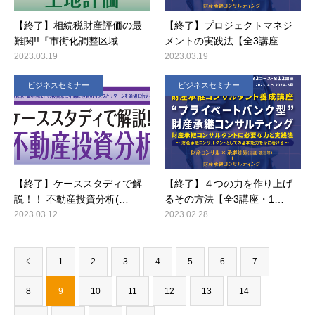
【終了】相続税財産評価の最
【終了】プロジェクトマネジ
難関!!『市街化調整区域…
メントの実践法【全3講座…
2023.03.19
2023.03.19
ビジネスセミナー
ビジネスセミナー
【終了】ケーススタディで解
【終了】４つの力を作り上げ
説！！ 不動産投資分析(…
るその方法【全3講座・1…
2023.03.12
2023.02.28
1
2
3
4
5
6
7
8
9
10
11
12
13
14