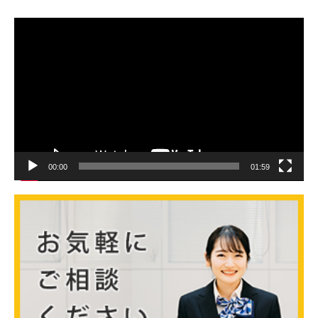
動
画
プ
レ
ー
ヤ
ー
00:00
01:59