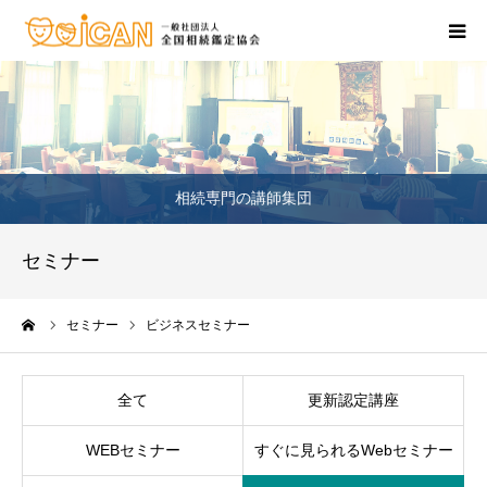
相続・不動産の相談
鑑定士のいるお店
相続専門の講師集団
相続セミナー
セミナー
相続の資格を取りたい
ーム
セミナー
ビジネスセミナー
お問合せ窓口
全て
更新認定講座
WEBセミナー
すぐに見られるWebセミナー