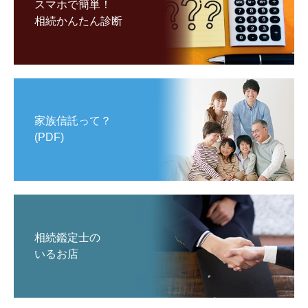
スマホで簡単！
相続かんたん診断
家族信託って？
(PDF)
相続鑑定士の
いるお店