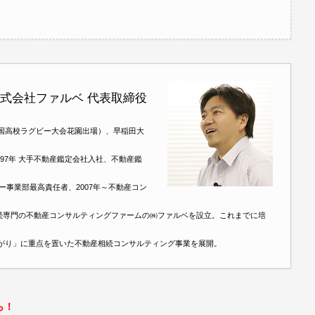
会社ファルベ 代表取締役
国高校ラグビー大会花園出場）、早稲田大
97年 大手不動産鑑定会社入社、不動産鑑
ー事業部最高責任者、2007年～不動産コン
 相続専門の不動産コンサルティングファームの㈱ファルベを設立。これまでに培
がり」に重点を置いた不動産相続コンサルティング事業を展開。
ら！