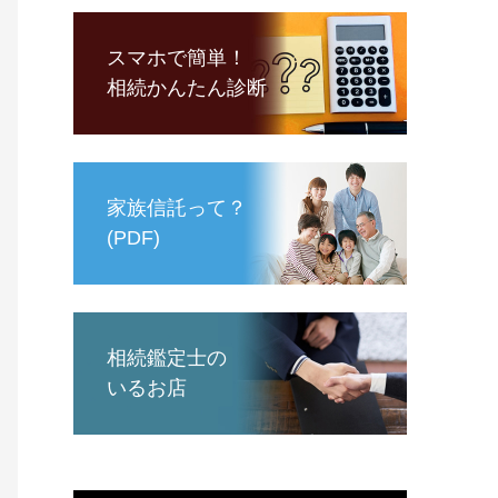
スマホで簡単！
相続かんたん診断
家族信託って？
(PDF)
相続鑑定士の
いるお店
動