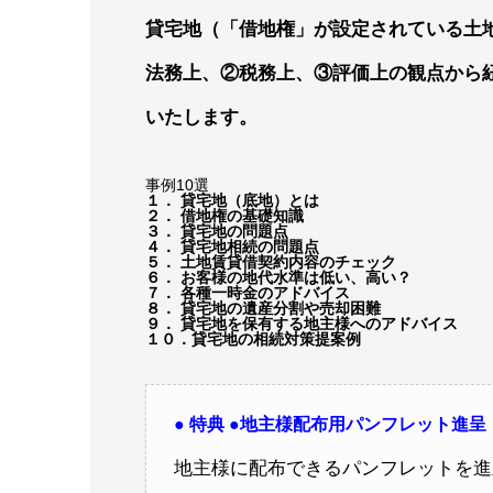
貸宅地（「借地権」が設定されている土
法務上、②税務上、③評価上の観点から
いたします。
事例10選
１． 貸宅地（底地）とは
２． 借地権の基礎知識
３． 貸宅地の問題点
４． 貸宅地相続の問題点
５． 土地賃貸借契約内容のチェック
６． お客様の地代水準は低い、高い？
７． 各種一時金のアドバイス
８． 貸宅地の遺産分割や売却困難
９． 貸宅地を保有する地主様へのアドバイス
１０．貸宅地の相続対策提案例
● 特典 ●地主様配布用パンフレット進
地主様に配布できるパンフレットを進