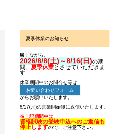
夏季休業のお知らせ
勝手ながら、
2026/8/8(土)～8/16(日)
の期
間、
夏季休業
とさせていただきま
す。
休業期間中のお問合せ等は
お問い合わせフォーム
からお願いいたします。
8/17(月)の営業開始後に返信いたします。
※上記期間中は、
資格試験の受験申込へのご返信も
停止
します
ので、ご注意下さい。