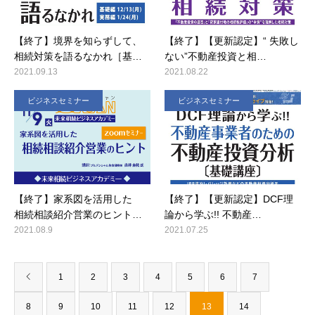
【終了】境界を知らずして、
【終了】【更新認定】“ 失敗し
相続対策を語るなかれ［基…
ない”不動産投資と相…
2021.09.13
2021.08.22
ビジネスセミナー
ビジネスセミナー
【終了】家系図を活用した
【終了】【更新認定】DCF理
相続相談紹介営業のヒント…
論から学ぶ!! 不動産…
2021.08.9
2021.07.25
1
2
3
4
5
6
7
8
9
10
11
12
13
14