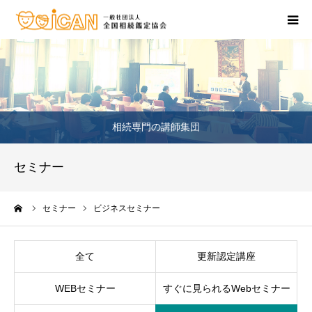
相続・不動産の相談
鑑定士のいるお店
相続専門の講師集団
相続セミナー
セミナー
相続の資格を取りたい
ーム
セミナー
ビジネスセミナー
お問合せ窓口
全て
更新認定講座
WEBセミナー
すぐに見られるWebセミナー