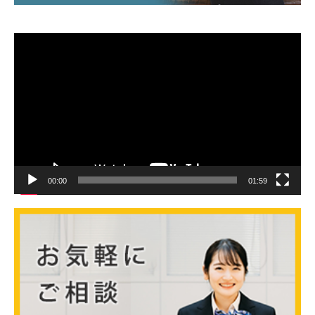
動
画
プ
レ
ー
ヤ
ー
00:00
01:59