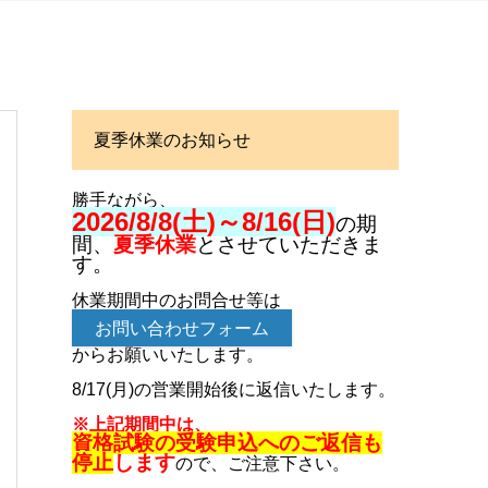
夏季休業のお知らせ
勝手ながら、
2026/8/8(土)～8/16(日)
の期
間、
夏季休業
とさせていただきま
す。
休業期間中のお問合せ等は
お問い合わせフォーム
からお願いいたします。
8/17(月)の営業開始後に返信いたします。
※上記期間中は、
資格試験の受験申込へのご返信も
停止
します
ので、ご注意下さい。