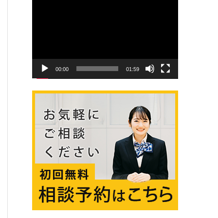
画
プ
レ
ー
ヤ
ー
00:00
01:59