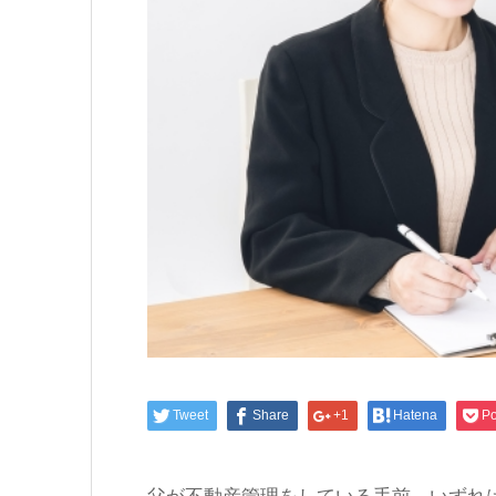
Tweet
Share
+1
Hatena
Po