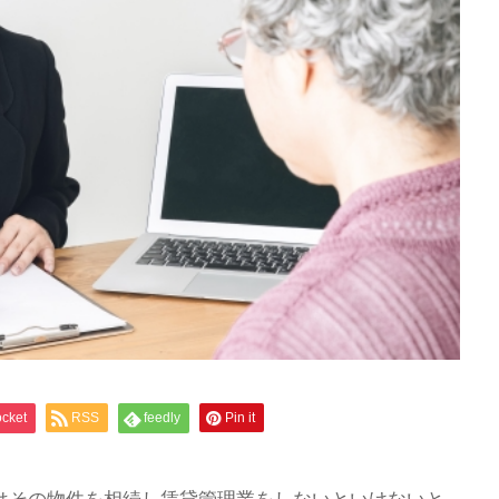
cket
RSS
feedly
Pin it