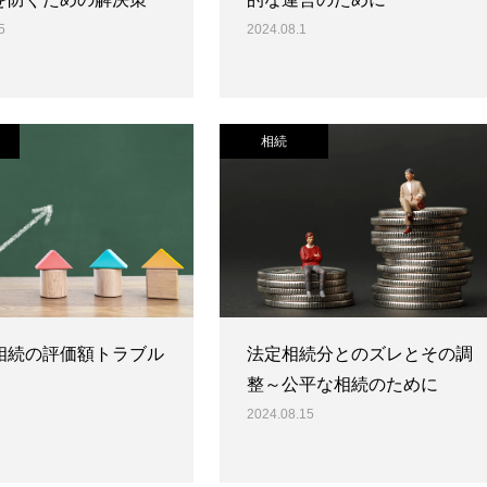
5
2024.08.1
相続
相続の評価額トラブル
法定相続分とのズレとその調
整～公平な相続のために
2024.08.15