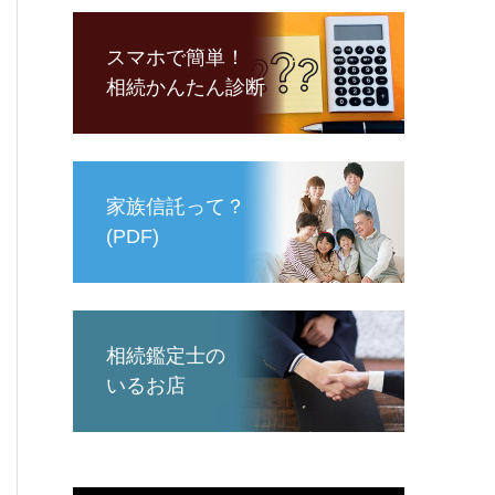
スマホで簡単！
相続かんたん診断
家族信託って？
(PDF)
相続鑑定士の
いるお店
動