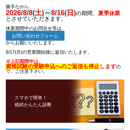
勝手ながら、
2026/8/8(土)～8/16(日)
の期間、
夏季休業
とさせていただきます。
休業期間中のお問合せ等は
お問い合わせフォーム
からお願いいたします。
8/17(月)の営業開始後に返信いたします。
※上記期間中は、
資格試験の受験申込へのご返信も停止
します
の
で、ご注意下さい。
スマホで簡単！
相続かんたん診断