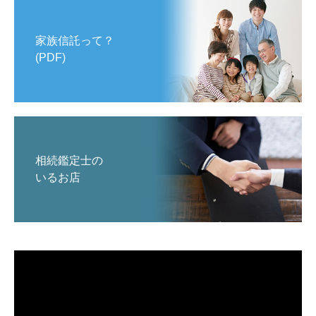
家族信託って？
(PDF)
相続鑑定士の
いるお店
動
画
プ
レ
ー
ヤ
ー