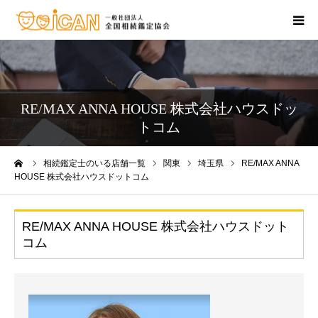
相続・不動産の相談
鑑定士のいるお店
RE/MAX ANNA HOUSE 株式会社ハウスドッ
トコム
相続セミナー
ーム
相続鑑定士のいる店舗一覧
関東
埼玉県
RE/MAX ANNA
HOUSE 株式会社ハウスドットコム
相続の資格を取りたい
お問合せ窓口
RE/MAX ANNA HOUSE 株式会社ハウスドット
コム