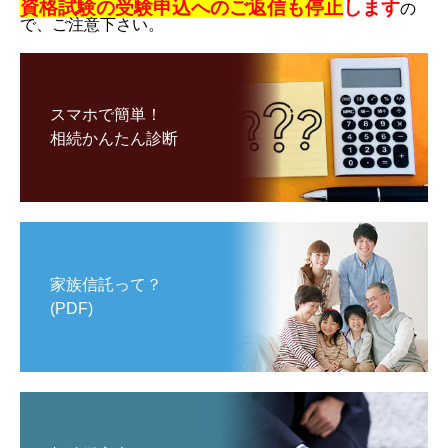
資格試験の受験申込へのご返信も停止
します
の
で、ご注意下さい。
スマホで簡単！
相続かんたん診断
家族信託って？
(PDF)