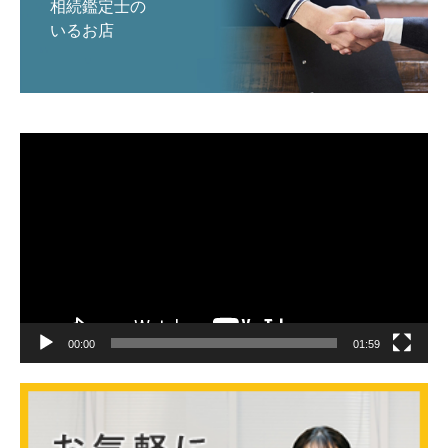
相続鑑定士の
いるお店
動
画
プ
レ
ー
ヤ
ー
00:00
01:59