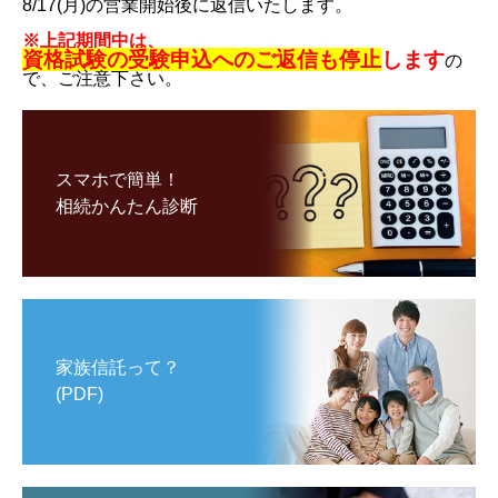
8/17(月)の営業開始後に返信いたします。
※上記期間中は、
資格試験の受験申込へのご返信も停止
します
の
で、ご注意下さい。
スマホで簡単！
相続かんたん診断
家族信託って？
(PDF)