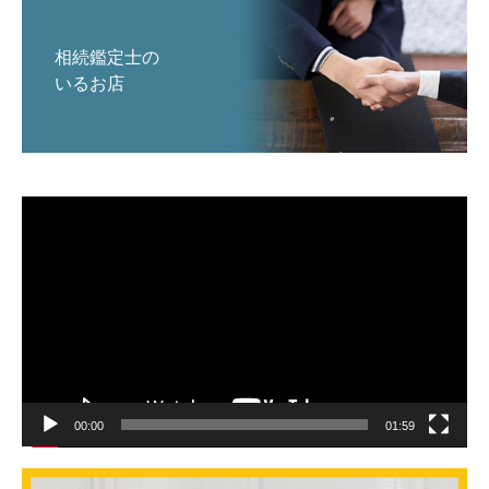
相続鑑定士の
いるお店
動
画
プ
レ
ー
ヤ
ー
00:00
01:59