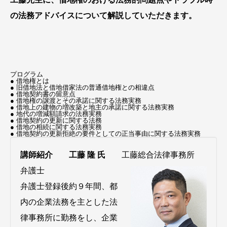
の法務アドバイスについて解説していただきます。
プログラム
● 借地権とは
● 旧借地法と借地借家法の普通借地権との相違点
● 借地契約書の留意点
● 借地権の譲渡とその承諾に関する法務実務
● 借地上の建物の増改築と地主の承諾に関する法務実務
● 地代の増減額請求の法務実務
● 借地契約の更新に関する法務
● 借地の相続に関する法務実務
● 借地契約の更新拒絶の要件としての正当事由に関する法務実務
講師紹介
工藤 隆 氏
工藤総合法律事務所
弁護士
弁護士登録後約９年間、都
内の企業法務を主とした法
律事務所に勤務をし、企業