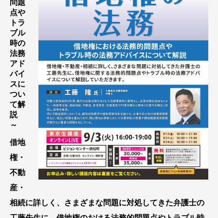
問題
点や
トラ
ブル
時の
法務
アド
バイ
スに
つい
て解
説
～
借地
権・
不動
産・
相続に詳しく、さまざまな問題に対処してきた弁護士の
工藤先生に、借地権のおける法務的問題点やトラブル時