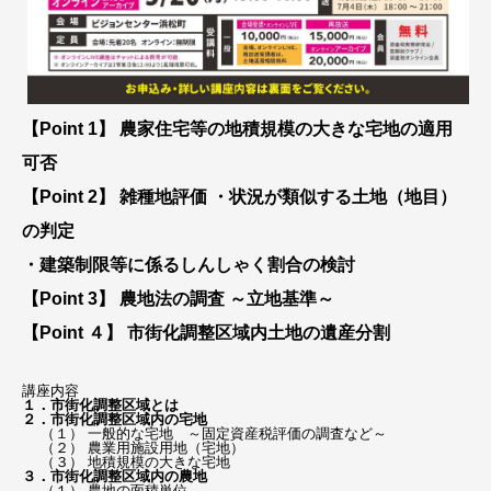
【Point 1】 農家住宅等の地積規模の大きな宅地の適用
可否
【Point 2】 雑種地評価 ・状況が類似する土地（地目）
の判定
・建築制限等に係るしんしゃく割合の検討
【Point 3】 農地法の調査 ～立地基準～
【Point ４】 市街化調整区域内土地の遺産分割
講座内容
１．市街化調整区域とは
２．市街化調整区域内の宅地
（１） 一般的な宅地 ～固定資産税評価の調査など～
（２） 農業用施設用地（宅地）
（３） 地積規模の大きな宅地
３．市街化調整区域内の農地
（１） 農地の面積単位