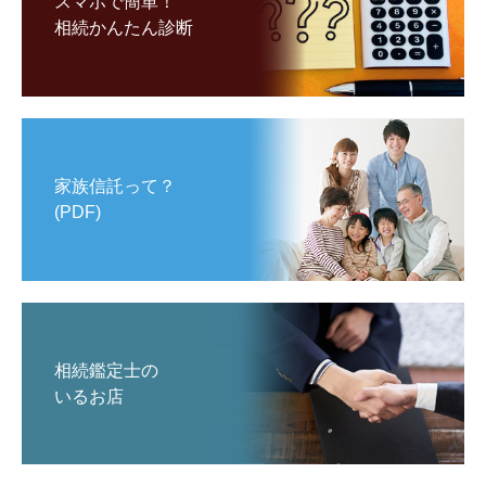
スマホで簡単！
相続かんたん診断
家族信託って？
(PDF)
相続鑑定士の
いるお店