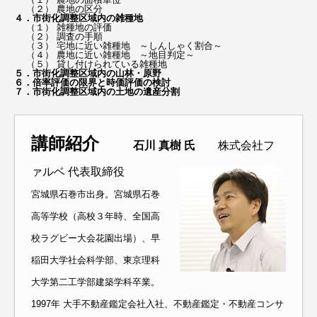
（２） 農地の区分
４．市街化調整区域内の雑種地
（１） 雑種地の評価
（２） 調査の手順
（３） 宅地に近い雑種地 ～しんしゃく割合～
（４） 農地に近い雑種地 ～地目判定～
（５） 貸し付けられている雑種地
５．市街化調整区域内の山林・原野
６．倍率評価の限界と時価評価の検討
７．市街化調整区域内の土地の遺産分割
講師紹介
石川 真樹 氏
株式会社フ
ァルベ 代表取締役
宮城県石巻市出身。宮城県石巻
高等学校（高校３年時、全国高
校ラグビー大会花園出場）、早
稲田大学社会科学部、東京理科
大学第二工学部建築学科卒業。
1997年 大手不動産鑑定会社入社、不動産鑑定・不動産コンサ