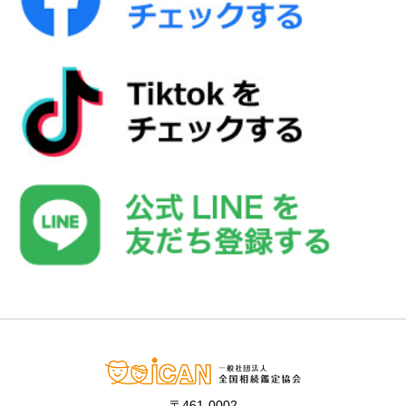
〒461-0002