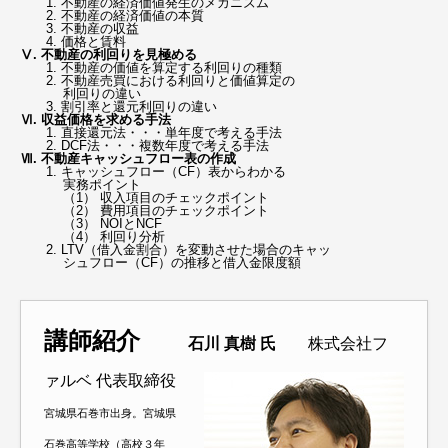
1. 不動産の経済価値発生のメカニズム
2. 不動産の経済価値の本質
3. 不動産の収益
4. 価格と賃料
Ⅴ. 不動産の利回りを見極める
1. 不動産の価値を算定する利回りの種類
2. 不動産売買における利回りと価値算定の
利回りの違い
3. 割引率と還元利回りの違い
Ⅵ. 収益価格を求める手法
1. 直接還元法・・・単年度で考える手法
2. DCF法・・・複数年度で考える手法
Ⅶ. 不動産キャッシュフロー表の作成
1. キャッシュフロー（CF）表からわかる
実務ポイント
（1） 収入項目のチェックポイント
（2） 費用項目のチェックポイント
（3） NOIとNCF
（4） 利回り分析
2. LTV（借入金割合）を変動させた場合のキャッ
シュフロー（CF）の推移と借入金限度額
講師紹介
石川 真樹 氏
株式会社フ
ァルベ 代表取締役
宮城県石巻市出身。宮城県
石巻高等学校（高校３年