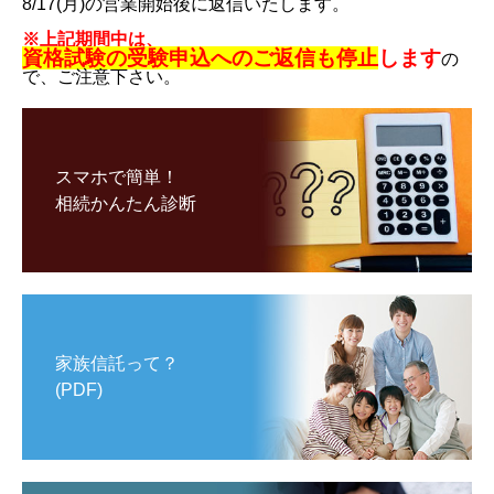
8/17(月)の営業開始後に返信いたします。
※上記期間中は、
資格試験の受験申込へのご返信も停止
します
の
で、ご注意下さい。
スマホで簡単！
相続かんたん診断
家族信託って？
(PDF)