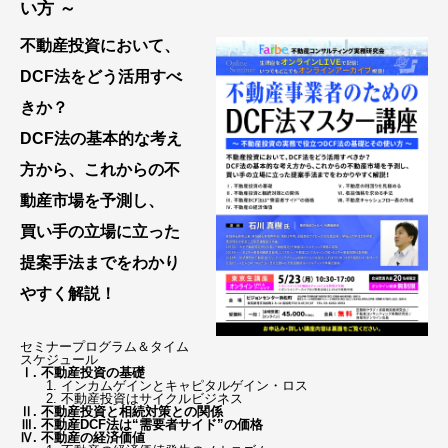
い方 ～
不
動産投資において、
DCF法をどう活用すべ
きか？
DCF法の基本的な考え
方から、これからの不
動産市場を予測し、
買い手の立場に立った
提案手法までをわかり
やすく解説！
セミナープログラム＆タイム
スケジュール
Ⅰ. 不動産投資の基礎
1. インカムゲインとキャピタルゲイン・ロス
2. 不動産投資はサイクルビジネス
Ⅱ. 不動産投資と相続対策との関係
Ⅲ. 不動産DCF法は“需要者サイド”の価格
Ⅳ. 不動産の経済価値