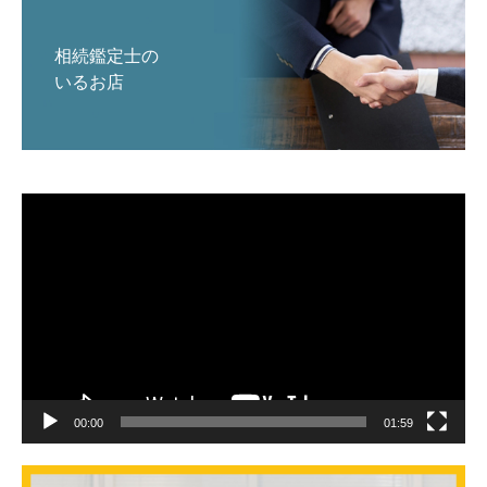
相続鑑定士の
いるお店
動
画
プ
レ
ー
ヤ
ー
00:00
01:59