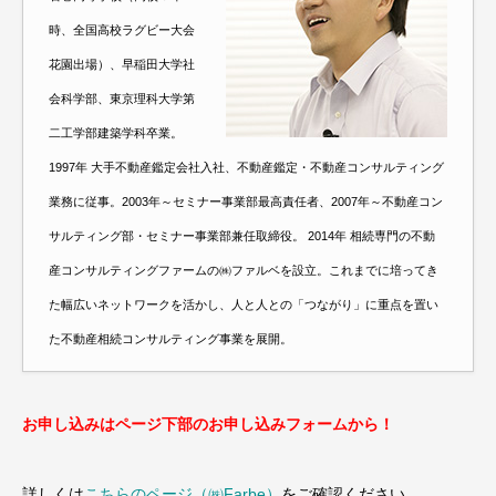
時、全国高校ラグビー大会
花園出場）、早稲田大学社
会科学部、東京理科大学第
二工学部建築学科卒業。
1997年 大手不動産鑑定会社入社、不動産鑑定・不動産コンサルティング
業務に従事。2003年～セミナー事業部最高責任者、2007年～不動産コン
サルティング部・セミナー事業部兼任取締役。 2014年 相続専門の不動
産コンサルティングファームの㈱ファルベを設立。これまでに培ってき
た幅広いネットワークを活かし、人と人との「つながり」に重点を置い
た不動産相続コンサルティング事業を展開。
お
申し込みはページ下部のお申し込みフォームから！
詳しくは
こちらのページ（㈱Farbe）
をご確認ください