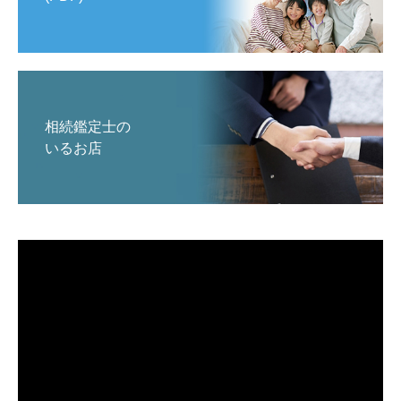
相続鑑定士の
いるお店
動
画
プ
レ
ー
ヤ
ー