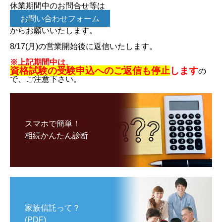
休業期間中のお問合せ等は
お問い合わせフォーム
からお願いいたします。
8/17(月)の営業開始後に返信いたします。
※上記期間中は、
資格試験の受験申込へのご返信も停止
します
の
で、ご注意下さい。
スマホで簡単！
相続かんたん診断
家族信託って？
(PDF)