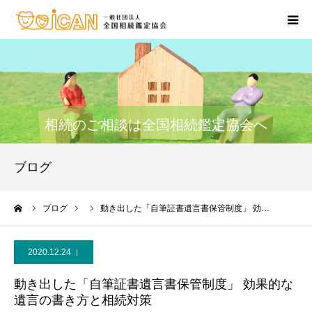
相続・不動産の相談
鑑定士のいるお店
相続のご相談は全国相続鑑定協会へ
相続セミナー
ブログ
相続の資格を取りたい
ーム
ブログ
動き出した「自筆証書遺言書保管制度」 効…
お問合せ窓口
2020.12.24
動き出した「自筆証書遺言書保管制度」 効果的な
遺言の書き方と相続対策